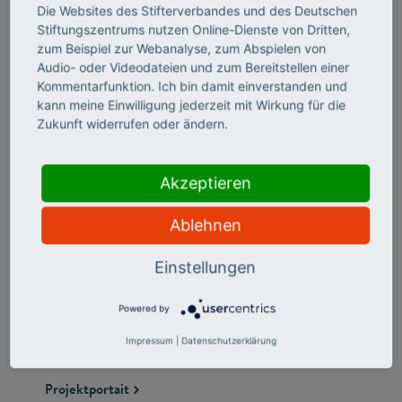
Die Websites des Stifterverbandes und des Deutschen
Stiftungszentrums nutzen Online-Dienste von Dritten,
zum Beispiel zur Webanalyse, zum Abspielen von
Audio- oder Videodateien und zum Bereitstellen einer
Kommentarfunktion. Ich bin damit einverstanden und
kann meine Einwilligung jederzeit mit Wirkung für die
Zukunft widerrufen oder ändern.
Akzeptieren
Ablehnen
Ernst-Abbe-Hochschule Jena
Einstellungen
Im Projekt "STAY – Studieren. Arbeiten. Leben in
Thüringen" steht die Sensibilisierung von Thüringer
Powered by
Unternehmen und internationalen Studierenden im
Vordergrund.
Impressum
|
Datenschutzerklärung
Projektportait