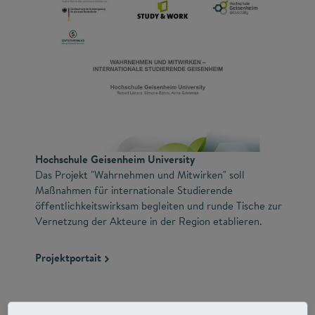
Hochschule Geisenheim University
Das Projekt "Wahrnehmen und Mitwirken" soll
Maßnahmen für internationale Studierende
öffentlichkeitswirksam begleiten und runde Tische zur
Vernetzung der Akteure in der Region etablieren.
Projektportait