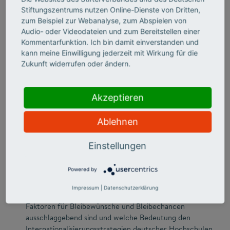
Stiftungszentrums nutzen Online-Dienste von Dritten,
zum Beispiel zur Webanalyse, zum Abspielen von
Audio- oder Videodateien und zum Bereitstellen einer
Abschlusskonferenz am 15. Mai 2017 in
Kommentarfunktion. Ich bin damit einverstanden und
Berlin
kann meine Einwilligung jederzeit mit Wirkung für die
Zukunft widerrufen oder ändern.
Akzeptieren
Ablehnen
Einstellungen
Powered by
Welche Rolle internationale Studierende für die
Impressum
|
Datenschutzerklärung
Fachkräftesicherung in Deutschland spielen, welche
Faktoren für Bleibewünsche und Bleibechancen
ausschlaggebend sind und welche Bedeutung den
Internationalisierungsstrategien deutscher Hochschulen