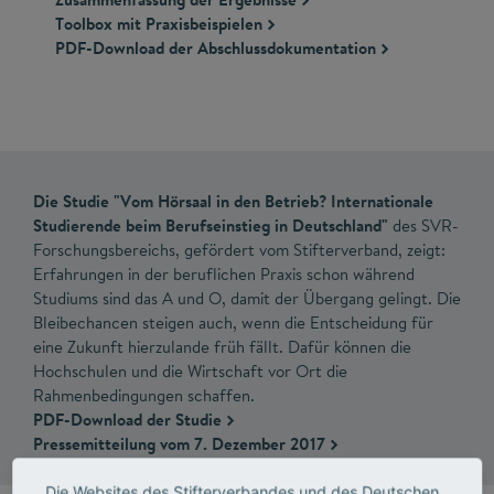
Toolbox mit Praxisbeispielen
PDF-Download der Abschlussdokumentation
Die Studie "Vom Hörsaal in den Betrieb? Internationale
Studierende beim Berufseinstieg in Deutschland"
des SVR-
Forschungsbereichs, gefördert vom Stifterverband, zeigt:
Erfahrungen in der beruflichen Praxis schon während
Studiums sind das A und O, damit der Übergang gelingt. Die
Bleibechancen steigen auch, wenn die Entscheidung für
eine Zukunft hierzulande früh fällt. Dafür können die
Hochschulen und die Wirtschaft vor Ort die
Rahmenbedingungen schaffen.
PDF-Download der Studie
Pressemitteilung vom 7. Dezember 2017
Die Websites des Stifterverbandes und des Deutschen